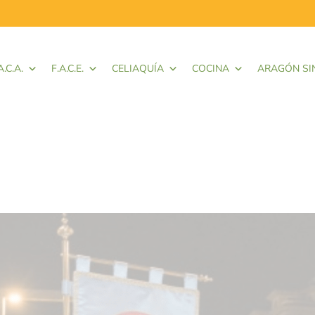
A.C.A.
F.A.C.E.
CELIAQUÍA
COCINA
ARAGÓN SI