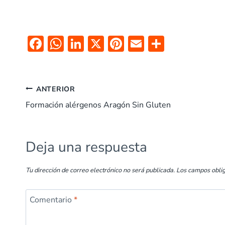
F
W
Li
X
Pi
E
C
ac
h
n
nt
m
o
e
at
k
er
ai
m
b
s
e
es
l
p
ANTERIOR
o
A
dI
t
ar
Formación alérgenos Aragón Sin Gluten
o
p
n
tir
k
p
Deja una respuesta
Tu dirección de correo electrónico no será publicada.
Los campos obli
Comentario
*