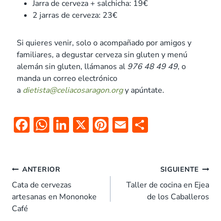
Jarra de cerveza + salchicha: 19€
2 jarras de cerveza: 23€
Si quieres venir, solo o acompañado por amigos y
familiares, a degustar cerveza sin gluten y menú
alemán sin gluten, llámanos al
976 48 49 49
, o
manda un correo electrónico
a
dietista@celiacosaragon.org
y apúntate.
F
W
Li
X
Pi
E
C
ac
h
n
nt
m
o
e
at
k
er
ai
m
b
s
e
es
l
p
ANTERIOR
SIGUIENTE
o
A
dI
t
ar
Cata de cervezas
Taller de cocina en Ejea
artesanas en Mononoke
de los Caballeros
o
p
n
tir
Café
k
p