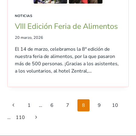
NOTICIAS
VIII Edición Feria de Alimentos
20 marzo, 2026
El 14 de marzo, celebramos la 8ª edición de
nuestra feria de alimentos, por la que pasaron
más de 500 personas. ¡Gracias a los asistentes,
a los voluntarios, al hotel Zentral,…
Navegación
Página
1
…
6
7
8
9
10
de
anterior
Siguiente
…
110
página
página