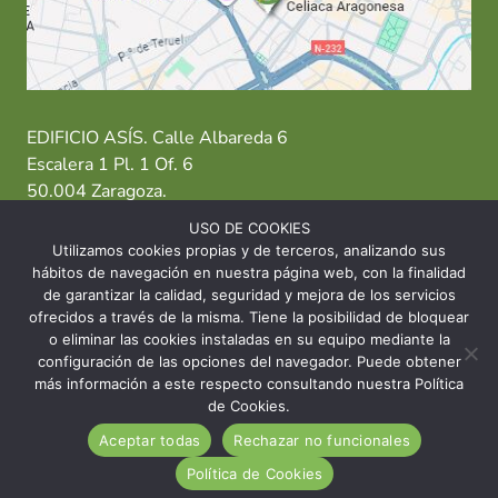
EDIFICIO ASÍS. Calle Albareda 6
Escalera 1 Pl. 1 Of. 6
50.004 Zaragoza.
USO DE COOKIES
T: 976 484 949 M: 635 638 563
Utilizamos cookies propias y de terceros, analizando sus
hábitos de navegación en nuestra página web, con la finalidad
Sede Zaragoza
·
Sede Huesca
·
Sede Teruel
de garantizar la calidad, seguridad y mejora de los servicios
ofrecidos a través de la misma. Tiene la posibilidad de bloquear
o eliminar las cookies instaladas en su equipo mediante la
configuración de las opciones del navegador. Puede obtener
más información a este respecto consultando nuestra Política
© 2026 Asociación Celíaca Aragonesa
de Cookies.
Aceptar todas
Rechazar no funcionales
INICIO
CONTACTO
AVISO LEGAL
Política de Cookies
POLÍTICA DE COOKIES
POLÍTICA DE PRIVACIDAD