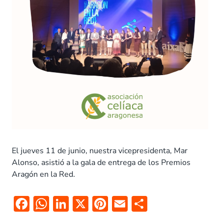
El jueves 11 de junio, nuestra vicepresidenta, Mar
Alonso, asistió a la gala de entrega de los Premios
Aragón en la Red.
F
W
Li
X
Pi
E
C
ac
h
n
nt
m
o