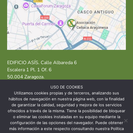
EDIFICIO ASÍS. Calle Albareda 6
Escalera 1 Pl. 1 Of. 6
50.004 Zaragoza.
USO DE COOKIES
T: 976 484 949 M: 635 638 563
Utilizamos cookies propias y de terceros, analizando sus
hábitos de navegación en nuestra página web, con la finalidad
Sede Zaragoza
·
Sede Huesca
·
Sede Teruel
de garantizar la calidad, seguridad y mejora de los servicios
ofrecidos a través de la misma. Tiene la posibilidad de bloquear
o eliminar las cookies instaladas en su equipo mediante la
configuración de las opciones del navegador. Puede obtener
más información a este respecto consultando nuestra Política