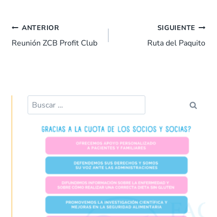
e
at
k
er
ai
m
Navegación
b
s
e
es
l
p
ANTERIOR
SIGUIENTE
de
o
A
dI
t
ar
Reunión ZCB Profit Club
Ruta del Paquito
entradas
o
p
n
tir
k
p
Buscar: