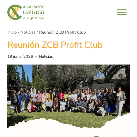
Saltar
al
contenido
Inicio
/
Noticias
/
Reunión ZCB Profit Club
Reunión ZCB Profit Club
19 junio, 2026
Noticias