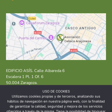
EDIFICIO ASÍS. Calle Albareda 6
Escalera 1 Pl. 1 Of. 6
50.004 Zaragoza.
USO DE COOKIES
T: 976 484 949 M: 635 638 563
Utilizamos cookies propias y de terceros, analizando sus
hábitos de navegación en nuestra página web, con la finalidad
Sede Zaragoza
·
Sede Huesca
·
Sede Teruel
de garantizar la calidad, seguridad y mejora de los servicios
ofrecidos a través de la misma. Tiene la posibilidad de bloquear