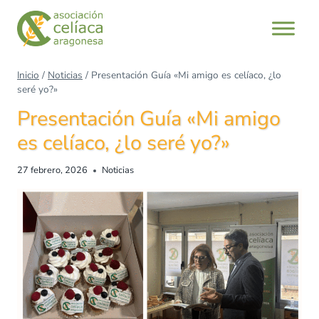
Saltar
al
contenido
Inicio
/
Noticias
/
Presentación Guía «Mi amigo es celíaco, ¿lo
seré yo?»
Presentación Guía «Mi amigo
es celíaco, ¿lo seré yo?»
27 febrero, 2026
Noticias