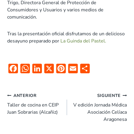
Trigo, Directora General de Protección de
Consumidores y Usuarios y varios medios de
comunicación.
Tras la presentación oficial disfrutamos de un delicioso
desayuno preparado por
La Guinda del Pastel.
F
W
Li
X
Pi
E
C
ac
h
n
nt
m
o
e
at
k
er
ai
m
Navegación
b
s
e
es
l
p
ANTERIOR
SIGUIENTE
de
o
A
dI
t
ar
Taller de cocina en CEIP
V edición Jornada Médica
entradas
Juan Sobrarias (Alcañiz)
Asociación Celíaca
o
p
n
tir
Aragonesa
k
p