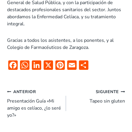
General de Salud Pública, y con la participación de
destacados profesionales sanitarios del sector. Juntos
abordamos la Enfermedad Celíaca, y su tratamiento
integral.
Gracias a todos los asistentes, a los ponentes, y al
Colegio de Farmacéuticos de Zaragoza.
F
W
Li
X
Pi
E
C
ac
h
n
nt
m
o
e
at
k
er
ai
m
Navegación
b
s
e
es
l
p
ANTERIOR
SIGUIENTE
de
o
A
dI
t
ar
Presentación Guía «Mi
Tapeo sin gluten
entradas
amigo es celíaco, ¿lo seré
o
p
n
tir
yo?»
k
p