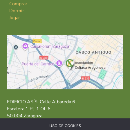
Comprar
Dormir
Jugar
EDIFICIO ASÍS. Calle Albareda 6
Escalera 1 Pl. 1 Of. 6
50.004 Zaragoza.
USO DE COOKIES
T: 976 484 949 M: 635 638 563