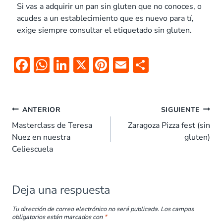
Si vas a adquirir un pan sin gluten que no conoces, o
acudes a un establecimiento que es nuevo para tí,
exige siempre consultar el etiquetado sin gluten.
F
W
Li
X
Pi
E
C
ac
h
n
nt
m
o
e
at
k
er
ai
m
b
s
e
es
l
p
ANTERIOR
SIGUIENTE
o
A
dI
t
ar
Masterclass de Teresa
Zaragoza Pizza fest (sin
Nuez en nuestra
gluten)
o
p
n
tir
Celiescuela
k
p
Deja una respuesta
Tu dirección de correo electrónico no será publicada.
Los campos
obligatorios están marcados con
*