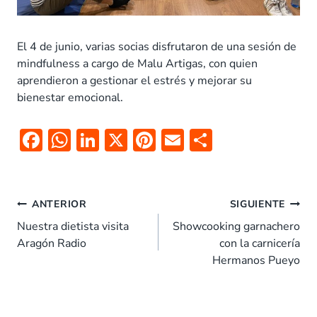
El 4 de junio, varias socias disfrutaron de una sesión de
mindfulness a cargo de Malu Artigas, con quien
aprendieron a gestionar el estrés y mejorar su
bienestar emocional.
F
W
Li
X
Pi
E
C
ac
h
n
nt
m
o
e
at
k
er
ai
m
Navegación
b
s
e
es
l
p
ANTERIOR
SIGUIENTE
de
o
A
dI
t
ar
Nuestra dietista visita
Showcooking garnachero
entradas
Aragón Radio
con la carnicería
o
p
n
tir
Hermanos Pueyo
k
p