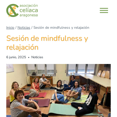
Saltar
al
contenido
Inicio
/
Noticias
/
Sesión de mindfulness y relajación
Sesión de mindfulness y
relajación
6 junio, 2025
Noticias