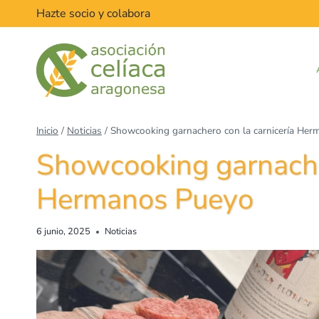
Saltar
Hazte socio y colabora
al
contenido
Inicio
/
Noticias
/
Showcooking garnachero con la carnicería He
Showcooking garnacher
Hermanos Pueyo
6 junio, 2025
Noticias