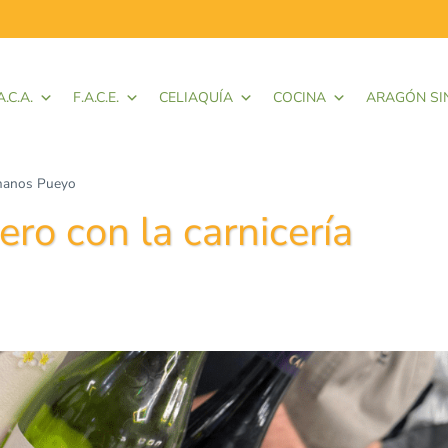
A.C.A.
F.A.C.E.
CELIAQUÍA
COCINA
ARAGÓN SI
rmanos Pueyo
o con la carnicería