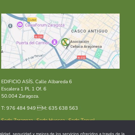
EDIFICIO ASÍS. Calle Albareda 6
Escalera 1 Pl. 1 Of. 6
50.004 Zaragoza.
T: 976 484 949 M: 635 638 563
Sede Zaragoza
·
Sede Huesca
·
Sede Teruel
lidad, seguridad y mejora de los servicios ofrecidos a través de la