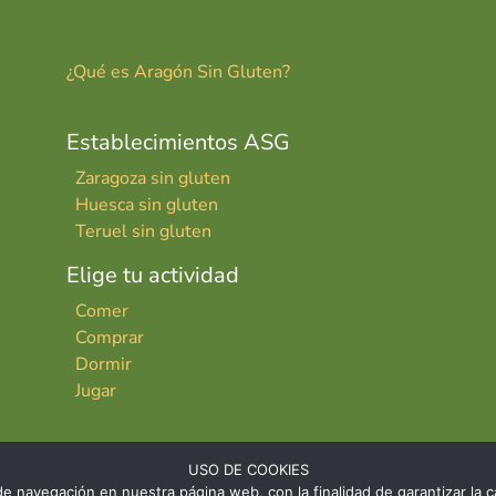
¿Qué es Aragón Sin Gluten?
Establecimientos ASG
Zaragoza sin gluten
Huesca sin gluten
Teruel sin gluten
Elige tu actividad
Comer
Comprar
Dormir
Jugar
USO DE COOKIES
e navegación en nuestra página web, con la finalidad de garantizar la ca