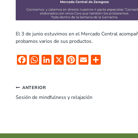
El 3 de junio estuvimos en el Mercado Central acomp
probamos varios de sus productos.
F
W
Li
X
Pi
E
C
ac
h
n
nt
m
o
e
at
k
er
ai
m
Navegación
b
s
e
es
l
p
ANTERIOR
o
A
dI
t
ar
Sesión de mindfulness y relajación
de
o
p
n
tir
entradas
k
p