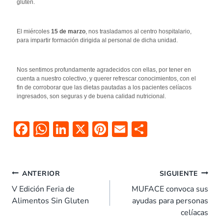
gluten.
El miércoles
15 de marzo
, nos trasladamos al centro hospitalario,
para impartir formación dirigida al personal de dicha unidad.
Nos sentimos profundamente agradecidos con ellas, por tener en
cuenta a nuestro colectivo, y querer refrescar conocimientos, con el
fin de corroborar que las dietas pautadas a los pacientes celíacos
ingresados, son seguras y de buena calidad nutricional.
F
W
Li
X
Pi
E
C
ac
h
n
nt
m
o
e
at
k
er
ai
m
b
s
e
es
l
p
ANTERIOR
SIGUIENTE
o
A
dI
t
ar
V Edición Feria de
MUFACE convoca sus
Alimentos Sin Gluten
ayudas para personas
o
p
n
tir
celíacas