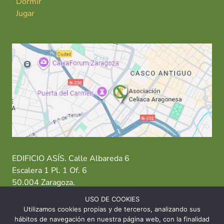
Dormir
Jugar
EDIFICIO ASÍS. Calle Albareda 6
Escalera 1 Pl. 1 Of. 6
50.004 Zaragoza.
USO DE COOKIES
T: 976 484 949 M: 635 638 563
Utilizamos cookies propias y de terceros, analizando sus
hábitos de navegación en nuestra página web, con la finalidad
Sede Zaragoza
·
Sede Huesca
·
Sede Teruel