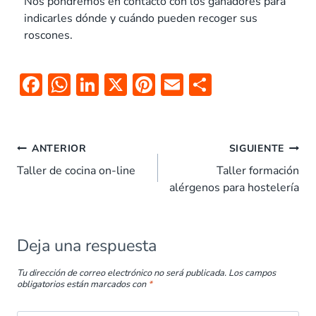
Nos pondremos en contacto con los ganadores para
indicarles dónde y cuándo pueden recoger sus
roscones.
F
W
Li
X
Pi
E
C
ac
h
n
nt
m
o
e
at
k
er
ai
m
b
s
e
es
l
p
ANTERIOR
SIGUIENTE
o
A
dI
t
ar
Taller de cocina on-line
Taller formación
alérgenos para hostelería
o
p
n
tir
k
p
Deja una respuesta
Tu dirección de correo electrónico no será publicada.
Los campos
obligatorios están marcados con
*