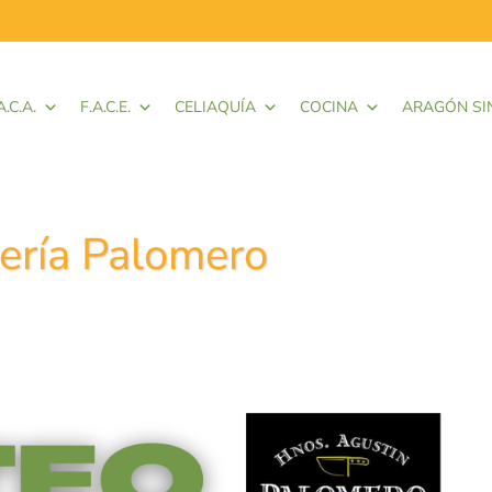
A.C.A.
F.A.C.E.
CELIAQUÍA
COCINA
ARAGÓN SI
cería Palomero