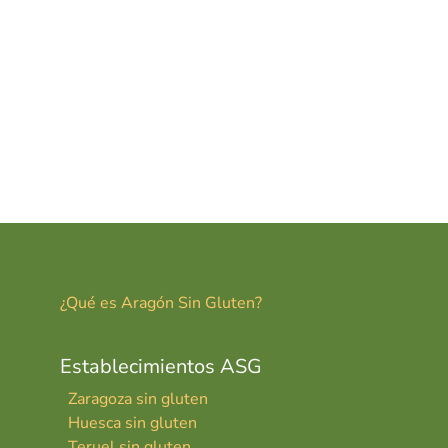
¿Qué es Aragón Sin Gluten?
Establecimientos ASG
Zaragoza sin gluten
Huesca sin gluten
Teruel sin gluten