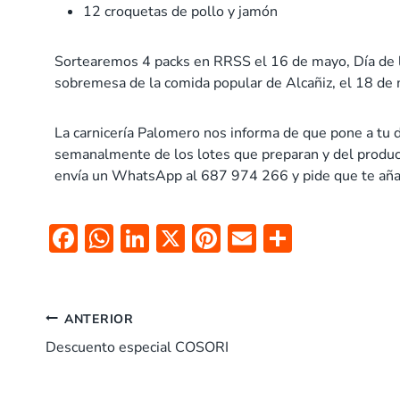
12 croquetas de pollo y jamón
Sortearemos 4 packs en RRSS el 16 de mayo, Día de la
sobremesa de la comida popular de Alcañiz, el 18 de
La carnicería Palomero nos informa de que pone a tu
semanalmente de los lotes que preparan y del product
envía un WhatsApp al 687 974 266 y pide que te aña
F
W
Li
X
Pi
E
C
ac
h
n
nt
m
o
e
at
k
er
ai
m
b
s
e
es
l
p
ANTERIOR
o
A
dI
t
ar
Descuento especial COSORI
o
p
n
tir