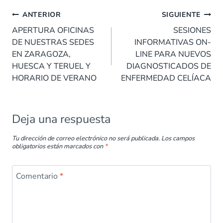
e
at
k
er
ai
m
Navegación
b
s
e
es
l
p
ANTERIOR
SIGUIENTE
de
o
A
dI
t
ar
APERTURA OFICINAS
SESIONES
entradas
DE NUESTRAS SEDES
INFORMATIVAS ON-
o
p
n
tir
EN ZARAGOZA,
LINE PARA NUEVOS
k
p
HUESCA Y TERUEL Y
DIAGNOSTICADOS DE
HORARIO DE VERANO
ENFERMEDAD CELÍACA
Deja una respuesta
Tu dirección de correo electrónico no será publicada.
Los campos
obligatorios están marcados con
*
Comentario
*