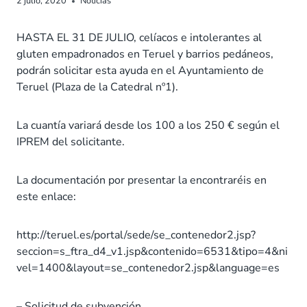
2 julio, 2020
Noticias
HASTA EL 31 DE JULIO, celíacos e intolerantes al
gluten empadronados en Teruel y barrios pedáneos,
podrán solicitar esta ayuda en el Ayuntamiento de
Teruel (Plaza de la Catedral nº1).
La cuantía variará desde los 100 a los 250 € según el
IPREM del solicitante.
La documentación por presentar la encontraréis en
este enlace:
http://teruel.es/portal/sede/se_contenedor2.jsp?
seccion=s_ftra_d4_v1.jsp&contenido=6531&tipo=4&ni
vel=1400&layout=se_contenedor2.jsp&language=es
– Solicitud de subvención