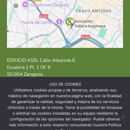
EDIFICIO ASÍS. Calle Albareda 6
Escalera 1 Pl. 1 Of. 6
50.004 Zaragoza.
USO DE COOKIES
T: 976 484 949 M: 635 638 563
Utilizamos cookies propias y de terceros, analizando sus
hábitos de navegación en nuestra página web, con la finalidad
Sede Zaragoza
·
Sede Huesca
·
Sede Teruel
de garantizar la calidad, seguridad y mejora de los servicios
ofrecidos a través de la misma. Tiene la posibilidad de bloquear
o eliminar las cookies instaladas en su equipo mediante la
configuración de las opciones del navegador. Puede obtener
más información a este respecto consultando nuestra Política