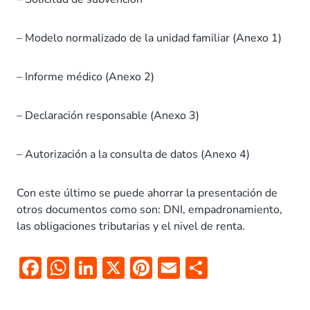
– Modelo normalizado de la unidad familiar (Anexo 1)
– Informe médico (Anexo 2)
– Declaración responsable (Anexo 3)
– Autorización a la consulta de datos (Anexo 4)
Con este último se puede ahorrar la presentación de
otros documentos como son: DNI, empadronamiento,
las obligaciones tributarias y el nivel de renta.
F
W
Li
X
Pi
E
C
ac
h
n
nt
m
o