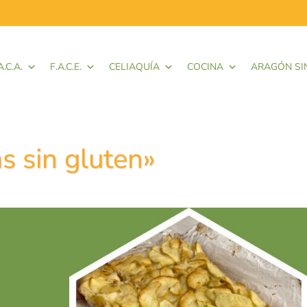
A.C.A.
F.A.C.E.
CELIAQUÍA
COCINA
ARAGÓN SI
s sin gluten»