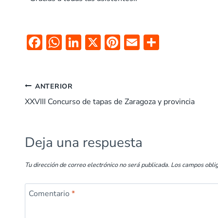
F
W
Li
X
Pi
E
C
ac
h
n
nt
m
o
e
at
k
er
ai
m
b
s
e
es
l
p
ANTERIOR
o
A
dI
t
ar
XXVIII Concurso de tapas de Zaragoza y provincia
o
p
n
tir
k
p
Deja una respuesta
Tu dirección de correo electrónico no será publicada.
Los campos obli
Comentario
*