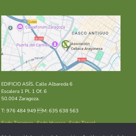
EDIFICIO ASÍS. Calle Albareda 6
Escalera 1 Pl. 1 Of. 6
50.004 Zaragoza.
T: 976 484 949 M: 635 638 563
Sede Zaragoza
·
Sede Huesca
·
Sede Teruel