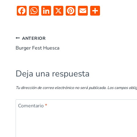
F
W
Li
X
Pi
E
C
ac
h
n
nt
m
o
e
at
k
er
ai
m
b
s
e
es
l
p
ANTERIOR
o
A
dI
t
ar
Burger Fest Huesca
o
p
n
tir
k
p
Deja una respuesta
Tu dirección de correo electrónico no será publicada.
Los campos obli
Comentario
*