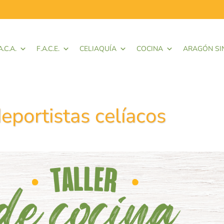
A.C.A.
F.A.C.E.
CELIAQUÍA
COCINA
ARAGÓN SI
deportistas celíacos