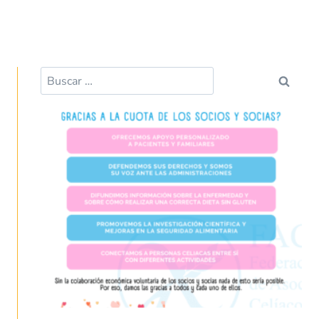
k
p
Buscar: