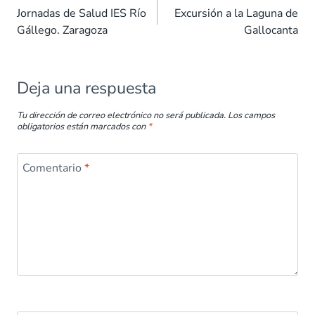
o
p
n
tir
Jornadas de Salud IES Río
Excursión a la Laguna de
k
p
Gállego. Zaragoza
Gallocanta
Deja una respuesta
Tu dirección de correo electrónico no será publicada.
Los campos
obligatorios están marcados con
*
Comentario
*