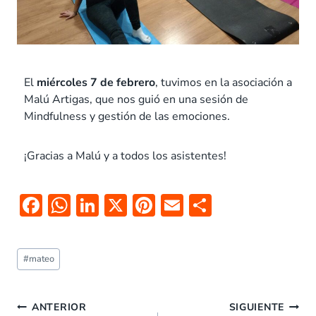
El
miércoles 7 de febrero
, tuvimos en la asociación a
Malú Artigas, que nos guió en una sesión de
Mindfulness y gestión de las emociones.
¡Gracias a Malú y a todos los asistentes!
F
W
Li
X
Pi
E
C
ac
h
n
nt
m
o
e
at
k
er
ai
m
#
mateo
b
s
e
es
l
p
o
A
dI
t
ar
ANTERIOR
SIGUIENTE