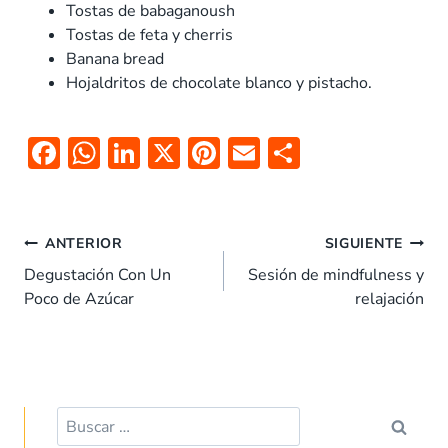
Tostas de babaganoush
Tostas de feta y cherris
Banana bread
Hojaldritos de chocolate blanco y pistacho.
F
W
Li
X
Pi
E
C
ac
h
n
nt
m
o
e
at
k
er
ai
m
b
s
e
es
l
p
ANTERIOR
SIGUIENTE
o
A
dI
t
ar
Degustación Con Un
Sesión de mindfulness y
Poco de Azúcar
relajación
o
p
n
tir
k
p