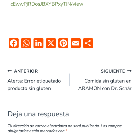
cEwwPjRDosJBXYBPxyTJN/view
F
W
Li
X
Pi
E
C
ac
h
n
nt
m
o
e
at
k
er
ai
m
b
s
e
es
l
p
ANTERIOR
SIGUIENTE
o
A
dI
t
ar
Alerta: Error etiquetado
Comida sin gluten en
producto sin gluten
ARAMON con Dr. Schär
o
p
n
tir
k
p
Deja una respuesta
Tu dirección de correo electrónico no será publicada.
Los campos
obligatorios están marcados con
*