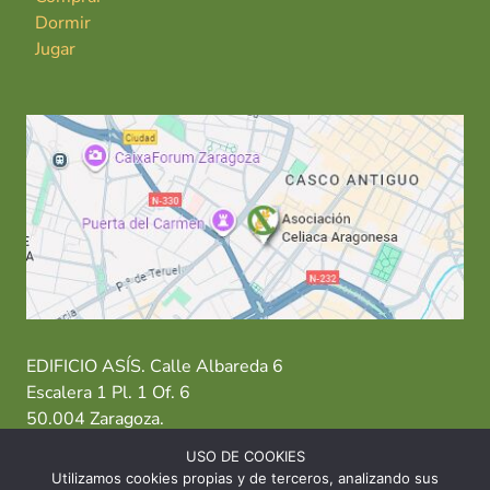
Dormir
Jugar
EDIFICIO ASÍS. Calle Albareda 6
Escalera 1 Pl. 1 Of. 6
50.004 Zaragoza.
USO DE COOKIES
T: 976 484 949 M: 635 638 563
Utilizamos cookies propias y de terceros, analizando sus