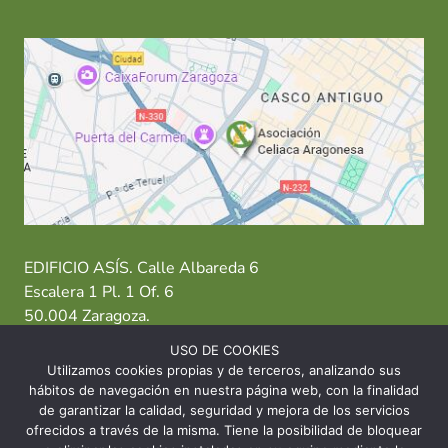
EDIFICIO ASÍS. Calle Albareda 6
Escalera 1 Pl. 1 Of. 6
50.004 Zaragoza.
USO DE COOKIES
T: 976 484 949 M: 635 638 563
Utilizamos cookies propias y de terceros, analizando sus
hábitos de navegación en nuestra página web, con la finalidad
Sede Zaragoza
·
Sede Huesca
·
Sede Teruel
de garantizar la calidad, seguridad y mejora de los servicios
ofrecidos a través de la misma. Tiene la posibilidad de bloquear