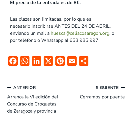
El precio de la entrada es de 8€.
Las plazas son limitadas, por lo que es
necesario
inscribirse ANTES DEL 24 DE ABRIL
,
enviando un mail a
huesca@celiacosaragon.org
, o
por teléfono o Whatsapp al 658 985 997.
F
W
Li
X
Pi
E
C
ac
h
n
nt
m
o
e
at
k
er
ai
m
b
s
e
es
l
p
ANTERIOR
SIGUIENTE
o
A
dI
t
ar
Arranca la VI edición del
Cerramos por puente
Concurso de Croquetas
o
p
n
tir
de Zaragoza y provincia
k
p