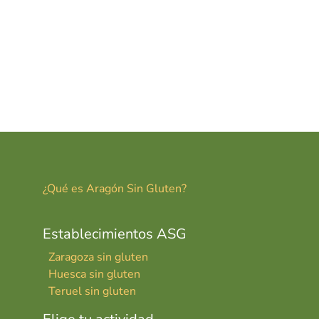
¿Qué es Aragón Sin Gluten?
Establecimientos ASG
Zaragoza sin gluten
Huesca sin gluten
Teruel sin gluten