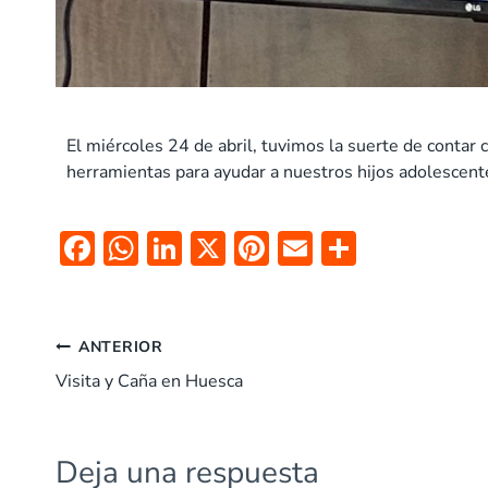
El miércoles 24 de abril, tuvimos la suerte de contar 
herramientas para ayudar a nuestros hijos adolescente
F
W
Li
X
Pi
E
C
ac
h
n
nt
m
o
e
at
k
er
ai
m
b
s
e
es
l
p
ANTERIOR
o
A
dI
t
ar
Visita y Caña en Huesca
o
p
n
tir
k
p
Deja una respuesta