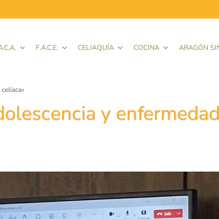
A.C.A.
F.A.C.E.
CELIAQUÍA
COCINA
ARAGÓN SI
celíaca»
dolescencia y enfermeda