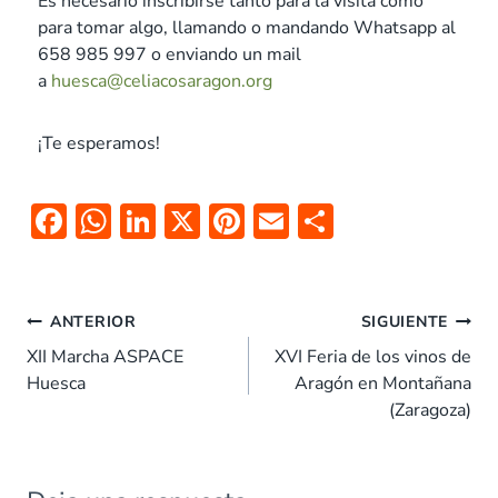
Es necesario inscribirse tanto para la visita como
para tomar algo, llamando o mandando Whatsapp al
658 985 997 o enviando un mail
a
huesca@celiacosaragon.org
¡Te esperamos!
F
W
Li
X
Pi
E
C
ac
h
n
nt
m
o
e
at
k
er
ai
m
b
s
e
es
l
p
ANTERIOR
SIGUIENTE
o
A
dI
t
ar
XII Marcha ASPACE
XVI Feria de los vinos de
Huesca
Aragón en Montañana
o
p
n
tir
(Zaragoza)
k
p