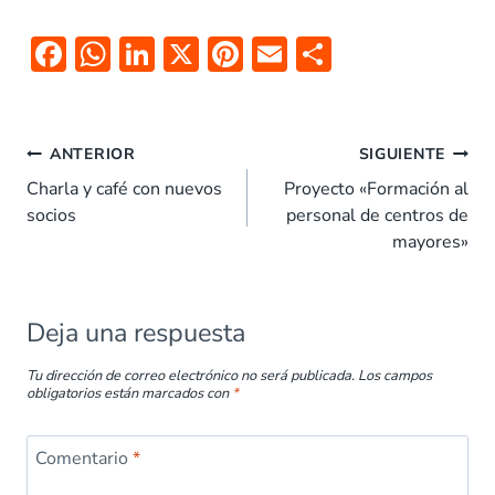
F
W
Li
X
Pi
E
C
ac
h
n
nt
m
o
e
at
k
er
ai
m
b
s
e
es
l
p
ANTERIOR
SIGUIENTE
o
A
dI
t
ar
Charla y café con nuevos
Proyecto «Formación al
socios
personal de centros de
o
p
n
tir
mayores»
k
p
Deja una respuesta
Tu dirección de correo electrónico no será publicada.
Los campos
obligatorios están marcados con
*
Comentario
*