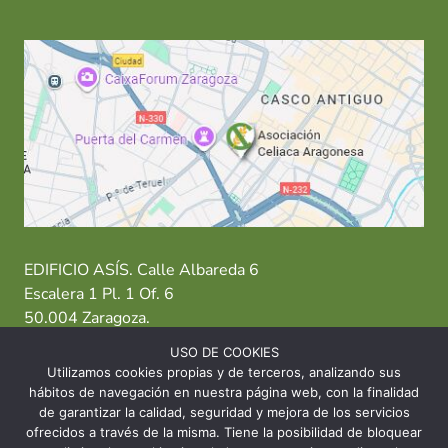
EDIFICIO ASÍS. Calle Albareda 6
Escalera 1 Pl. 1 Of. 6
50.004 Zaragoza.
USO DE COOKIES
T: 976 484 949 M: 635 638 563
Utilizamos cookies propias y de terceros, analizando sus
hábitos de navegación en nuestra página web, con la finalidad
Sede Zaragoza
·
Sede Huesca
·
Sede Teruel
de garantizar la calidad, seguridad y mejora de los servicios
ofrecidos a través de la misma. Tiene la posibilidad de bloquear