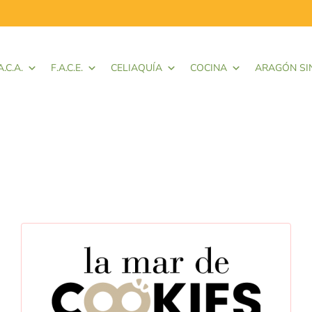
A.C.A.
F.A.C.E.
CELIAQUÍA
COCINA
ARAGÓN SI