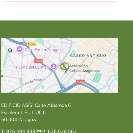
EDIFICIO ASÍS. Calle Albareda 6
Escalera 1 Pl. 1 Of. 6
50.004 Zaragoza.
T: 976 484 949 M: 635 638 563