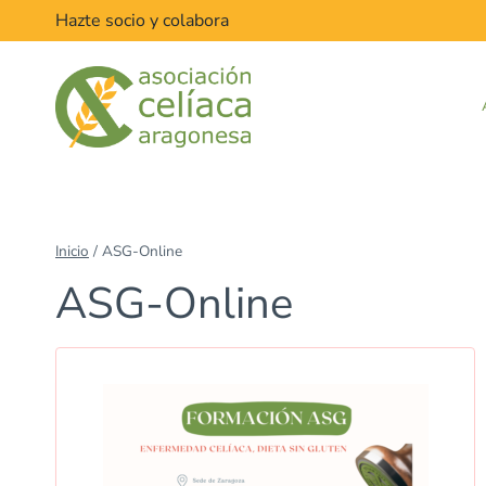
Saltar
Hazte socio y colabora
al
contenido
Inicio
/
ASG-Online
ASG-Online