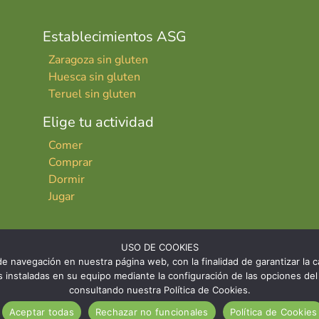
Establecimientos ASG
Zaragoza sin gluten
Huesca sin gluten
Teruel sin gluten
Elige tu actividad
Comer
Comprar
Dormir
Jugar
USO DE COOKIES
e navegación en nuestra página web, con la finalidad de garantizar la ca
ies instaladas en su equipo mediante la configuración de las opciones 
consultando nuestra Política de Cookies.
INICIO
CONTACTO
AVISO LE
Aceptar todas
Rechazar no funcionales
Política de Cookies