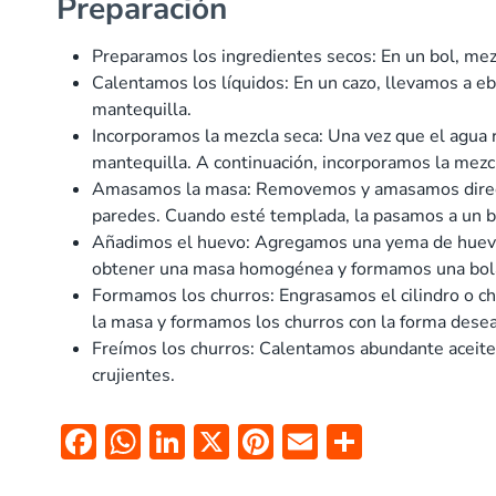
Preparación
Preparamos los ingredientes secos: En un bol, mezc
Calentamos los líquidos: En un cazo, llevamos a e
mantequilla.
Incorporamos la mezcla seca: Una vez que el agua 
mantequilla. A continuación, incorporamos la mezcl
Amasamos la masa: Removemos y amasamos directa
paredes. Cuando esté templada, la pasamos a un b
Añadimos el huevo: Agregamos una yema de huevo
obtener una masa homogénea y formamos una bol
Formamos los churros: Engrasamos el cilindro o chu
la masa y formamos los churros con la forma dese
Freímos los churros: Calentamos abundante aceite 
crujientes.
F
W
Li
X
Pi
E
C
ac
h
n
nt
m
o