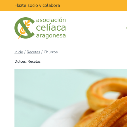
Saltar
Hazte socio y colabora
al
contenido
Inicio
/
Recetas
/
Churros
Dulces
,
Recetas