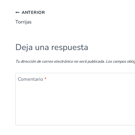
e
at
k
er
ai
m
Navegación
b
s
e
es
l
p
ANTERIOR
o
A
dI
t
ar
Torrijas
de
o
p
n
tir
entradas
k
p
Deja una respuesta
Tu dirección de correo electrónico no será publicada.
Los campos obli
Comentario
*