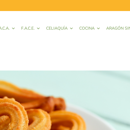
A.C.A.
F.A.C.E.
CELIAQUÍA
COCINA
ARAGÓN SI