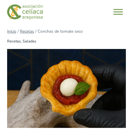
Saltar
al
contenido
Inicio
/
Recetas
/
Conchas de tomate seco
Recetas
,
Saladas