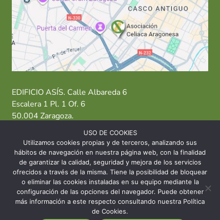
EDIFICIO ASÍS. Calle Albareda 6
Escalera 1 Pl. 1 Of. 6
50.004 Zaragoza.
USO DE COOKIES
T: 976 484 949 M: 635 638 563
Utilizamos cookies propias y de terceros, analizando sus
hábitos de navegación en nuestra página web, con la finalidad
Sede Zaragoza
·
Sede Huesca
·
Sede Teruel
de garantizar la calidad, seguridad y mejora de los servicios
ofrecidos a través de la misma. Tiene la posibilidad de bloquear
o eliminar las cookies instaladas en su equipo mediante la
configuración de las opciones del navegador. Puede obtener
más información a este respecto consultando nuestra Política
© 2026 Asociación Celíaca Aragonesa
de Cookies.