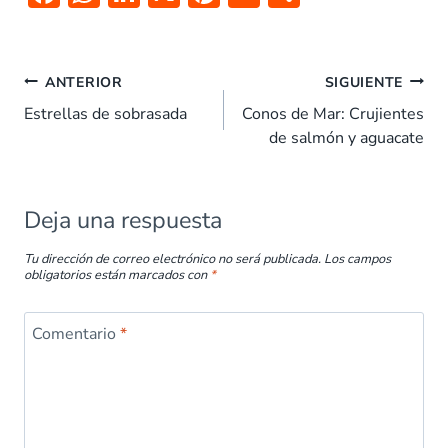
ac
h
n
nt
m
o
e
at
k
er
ai
m
Navegación
b
s
e
es
l
p
ANTERIOR
SIGUIENTE
de
o
A
dI
t
ar
Estrellas de sobrasada
Conos de Mar: Crujientes
entradas
de salmón y aguacate
o
p
n
tir
k
p
Deja una respuesta
Tu dirección de correo electrónico no será publicada.
Los campos
obligatorios están marcados con
*
Comentario
*