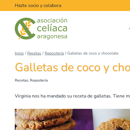
Saltar
Hazte socio y colabora
al
contenido
Inicio
/
Recetas
/
Repostería
/
Galletas de coco y chocolate
Galletas de coco y ch
Recetas
,
Repostería
Virginia nos ha mandado su receta de galletas. Tiene m