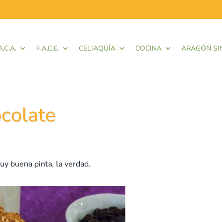
A.C.A.
F.A.C.E.
CELIAQUÍA
COCINA
ARAGÓN SI
ocolate
uy buena pinta, la verdad.