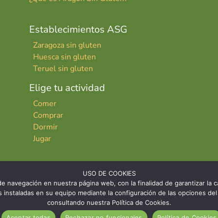
Establecimientos ASG
Zaragoza sin gluten
Huesca sin gluten
Teruel sin gluten
Elige tu actividad
Comer
Comprar
Dormir
Jugar
USO DE COOKIES
e navegación en nuestra página web, con la finalidad de garantizar la ca
ies instaladas en su equipo mediante la configuración de las opciones 
consultando nuestra Política de Cookies.
INICIO
CONTACTO
AVISO LE
Aceptar todas
Rechazar no funcionales
Política de Cookies