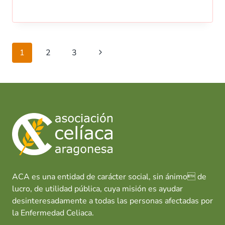
Navegación
Siguiente
1
2
3
de
página
página
ACA es una entidad de carácter social, sin ánimo de
lucro, de utilidad pública, cuya misión es ayudar
desinteresadamente a todas las personas afectadas por
la Enfermedad Celiaca.