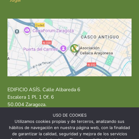
EDIFICIO ASÍS. Calle Albareda 6
Escalera 1 Pl. 1 Of. 6
50.004 Zaragoza.
USO DE COOKIES
T: 976 484 949 M: 635 638 563
Utilizamos cookies propias y de terceros, analizando sus
hábitos de navegación en nuestra página web, con la finalidad
Sede Zaragoza
·
Sede Huesca
·
Sede Teruel
de garantizar la calidad, seguridad y mejora de los servicios