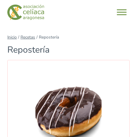
Saltar
al
contenido
Inicio
/
Recetas
/
Repostería
Repostería