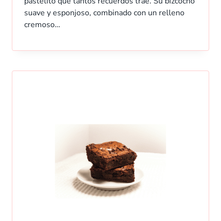
pastelito que tantos recuerdos trae. Su bizcocho
suave y esponjoso, combinado con un relleno
cremoso…