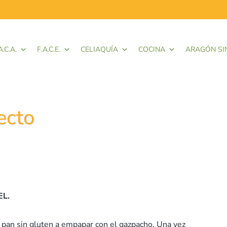
A.C.A.
F.A.C.E.
CELIAQUÍA
COCINA
ARAGÓN SI
ecto
EL.
 pan sin gluten a empapar con el gazpacho. Una vez