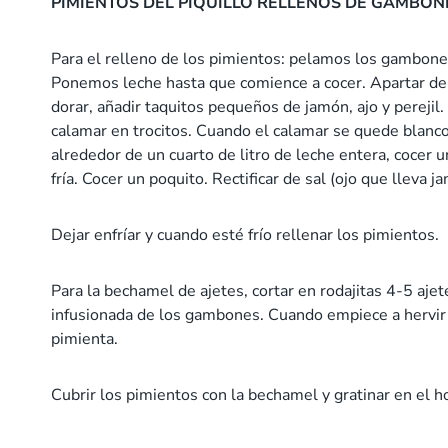
PIMIENTOS DEL PIQUILLO RELLENOS DE GAMBON
Para el relleno de los pimientos: pelamos los gambones
Ponemos leche hasta que comience a cocer. Apartar del 
dorar, añadir taquitos pequeños de jamón, ajo y perejil
calamar en trocitos. Cuando el calamar se quede blanco
alrededor de un cuarto de litro de leche entera, cocer 
fría. Cocer un poquito. Rectificar de sal (ojo que lleva j
Dejar enfríar y cuando esté frío rellenar los pimientos.
Para la bechamel de ajetes, cortar en rodajitas 4-5 ajet
infusionada de los gambones. Cuando empiece a hervir es
pimienta.
Cubrir los pimientos con la bechamel y gratinar en el h