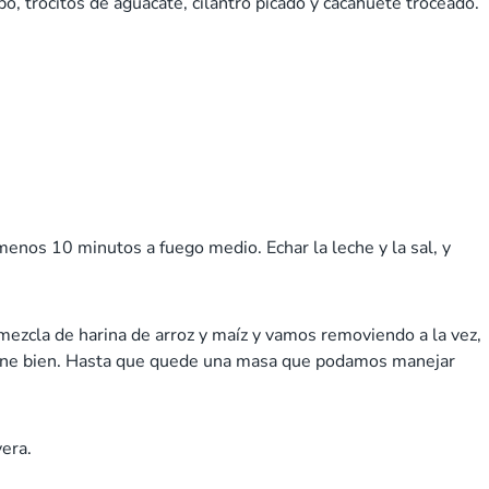
abo, trocitos de aguacate, cilantro picado y cacahuete troceado.
l menos 10 minutos a fuego medio. Echar la leche y la sal, y
zcla de harina de arroz y maíz y vamos removiendo a la vez,
ocine bien. Hasta que quede una masa que podamos manejar
vera.