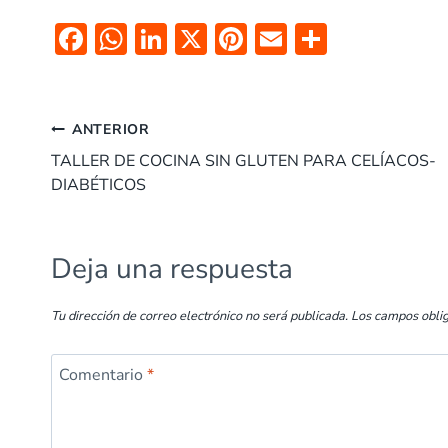
F
W
Li
X
Pi
E
C
ac
h
n
nt
m
o
e
at
k
er
ai
m
Navegación
b
s
e
es
l
p
ANTERIOR
o
A
dI
t
ar
TALLER DE COCINA SIN GLUTEN PARA CELÍACOS-
de
DIABÉTICOS
o
p
n
tir
entradas
k
p
Deja una respuesta
Tu dirección de correo electrónico no será publicada.
Los campos obli
Comentario
*