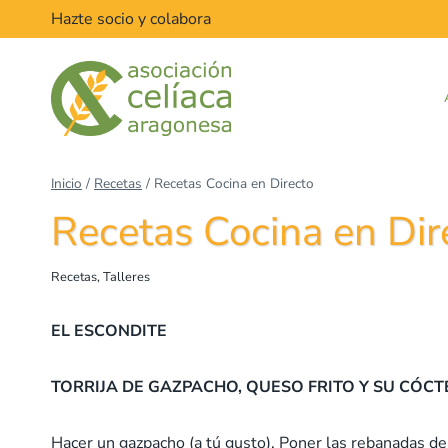
Saltar
Hazte socio y colabora
al
contenido
Inicio
/
Recetas
/
Recetas Cocina en Directo
Recetas Cocina en Dir
Recetas
,
Talleres
EL ESCONDITE
TORRIJA DE GAZPACHO, QUESO FRITO Y SU CÓCT
Hacer un gazpacho (a tú gusto). Poner las rebanadas de