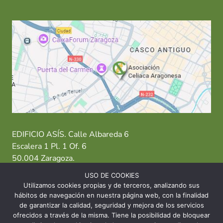
EDIFICIO ASÍS. Calle Albareda 6
Escalera 1 Pl. 1 Of. 6
50.004 Zaragoza.
USO DE COOKIES
T: 976 484 949 M: 635 638 563
Utilizamos cookies propias y de terceros, analizando sus
hábitos de navegación en nuestra página web, con la finalidad
Sede Zaragoza
·
Sede Huesca
·
Sede Teruel
de garantizar la calidad, seguridad y mejora de los servicios
ofrecidos a través de la misma. Tiene la posibilidad de bloquear