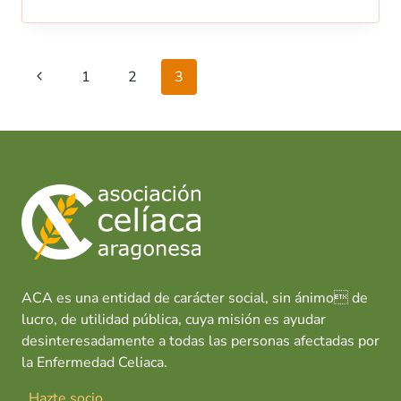
Navegación
Página
1
2
3
de
anterior
página
ACA es una entidad de carácter social, sin ánimo de
lucro, de utilidad pública, cuya misión es ayudar
desinteresadamente a todas las personas afectadas por
la Enfermedad Celiaca.
Hazte socio