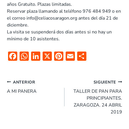
años Gratuito. Plazas limitadas.
Reservar plaza llamando al teléfono 976 484 949 o en
el correo info@celiacosaragon.org antes del día 21 de
diciembre.
La visita se suspenderá dos días antes si no hay un
mínimo de 10 asistentes.
F
W
Li
X
Pi
E
C
ac
h
n
nt
m
o
e
at
k
er
ai
m
Navegación
b
s
e
es
l
p
ANTERIOR
SIGUIENTE
de
o
A
dI
t
ar
A MI PANERA
TALLER DE PAN PARA
entradas
PRINCIPIANTES.
o
p
n
tir
ZARAGOZA. 24 ABRIL
k
p
2019