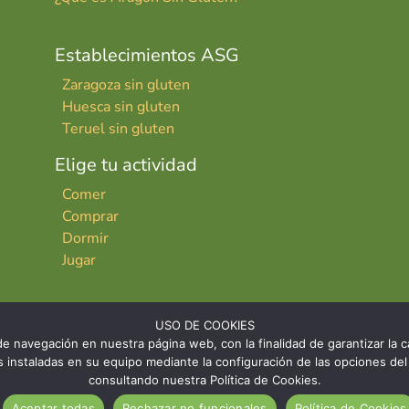
Establecimientos ASG
Zaragoza sin gluten
Huesca sin gluten
Teruel sin gluten
Elige tu actividad
Comer
Comprar
Dormir
Jugar
USO DE COOKIES
e navegación en nuestra página web, con la finalidad de garantizar la ca
ies instaladas en su equipo mediante la configuración de las opciones 
consultando nuestra Política de Cookies.
INICIO
CONTACTO
AVISO LE
Aceptar todas
Rechazar no funcionales
Política de Cookies