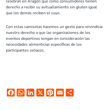
celebran en Aragón que como consumidores tienen
derecho a recibir su avituallamiento sin gluten igual
que los demás reciben el suyo.
Con estas camisetas hacemos un gesto para reivindicar
nuestro derecho a que las organizaciones de los
eventos deportivos tengan en consideración las
necesidades alimenticias específicas de los
participantes celiacos.
F
W
Li
X
Pi
E
C
ac
h
n
nt
m
o
e
at
k
er
ai
m