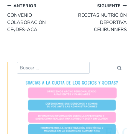
Navegación
b
s
e
es
l
p
ANTERIOR
SIGUIENTE
de
o
A
dI
t
ar
CONVENIO
RECETAS NUTRICIÓN
entradas
COLABORACIÓN
DEPORTIVA
o
p
n
tir
CEyDES-ACA
CELIRUNNERS
k
p
Buscar: