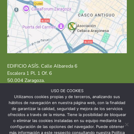
EDIFICIO ASÍS. Calle Albareda 6
Escalera 1 Pl. 1 Of. 6
50.004 Zaragoza.
USO DE COOKIES
T: 976 484 949 M: 635 638 563
Utilizamos cookies propias y de terceros, analizando sus
hábitos de navegación en nuestra página web, con la finalidad
Sede Zaragoza
·
Sede Huesca
·
Sede Teruel
de garantizar la calidad, seguridad y mejora de los servicios
ofrecidos a través de la misma. Tiene la posibilidad de bloquear
o eliminar las cookies instaladas en su equipo mediante la
configuración de las opciones del navegador. Puede obtener
más información a este respecto consultando nuestra Política