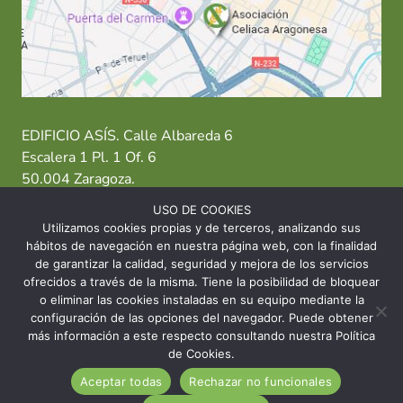
EDIFICIO ASÍS. Calle Albareda 6
Escalera 1 Pl. 1 Of. 6
50.004 Zaragoza.
USO DE COOKIES
T: 976 484 949 M: 635 638 563
Utilizamos cookies propias y de terceros, analizando sus
hábitos de navegación en nuestra página web, con la finalidad
Sede Zaragoza
·
Sede Huesca
·
Sede Teruel
de garantizar la calidad, seguridad y mejora de los servicios
ofrecidos a través de la misma. Tiene la posibilidad de bloquear
o eliminar las cookies instaladas en su equipo mediante la
configuración de las opciones del navegador. Puede obtener
más información a este respecto consultando nuestra Política
© 2026 Asociación Celíaca Aragonesa
de Cookies.
Aceptar todas
Rechazar no funcionales
INICIO
CONTACTO
AVISO LEGAL