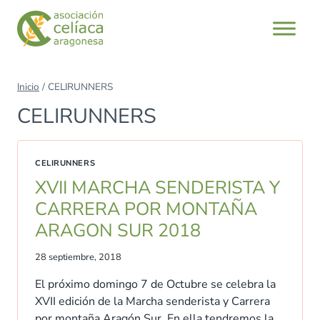
Saltar
al
contenido
Inicio
/
CELIRUNNERS
CELIRUNNERS
CELIRUNNERS
XVII MARCHA SENDERISTA Y
CARRERA POR MONTAÑA
ARAGON SUR 2018
28 septiembre, 2018
El próximo domingo 7 de Octubre se celebra la
XVII edición de la Marcha senderista y Carrera
por montaña Aragón Sur. En ella tendremos la