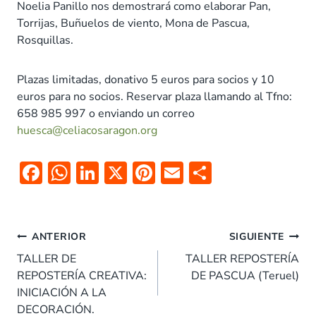
Noelia Panillo nos demostrará como elaborar Pan,
Torrijas, Buñuelos de viento, Mona de Pascua,
Rosquillas.
Plazas limitadas, donativo 5 euros para socios y 10
euros para no socios. Reservar plaza llamando al Tfno:
658 985 997 o enviando un correo
huesca@celiacosaragon.org
F
W
Li
X
Pi
E
C
ac
h
n
nt
m
o
e
at
k
er
ai
m
Navegación
b
s
e
es
l
p
ANTERIOR
SIGUIENTE
de
o
A
dI
t
ar
TALLER DE
TALLER REPOSTERÍA
entradas
REPOSTERÍA CREATIVA:
DE PASCUA (Teruel)
o
p
n
tir
INICIACIÓN A LA
k
p
DECORACIÓN.