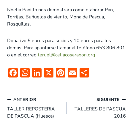
Noelia Panillo nos demostrará como elaborar Pan,
Torrijas, Buñuelos de viento, Mona de Pascua,
Rosquillas.
Donativo 5 euros para socios y 10 euros para los
demás. Para apuntarse llamar al teléfono 653 806 801
o en el correo
teruel@celiacosaragon.org
F
W
Li
X
Pi
E
C
ac
h
n
nt
m
o
e
at
k
er
ai
m
Navegación
b
s
e
es
l
p
ANTERIOR
SIGUIENTE
de
o
A
dI
t
ar
TALLER REPOSTERÍA
TALLERES DE PASCUA
entradas
DE PASCUA (Huesca)
2016
o
p
n
tir
k
p