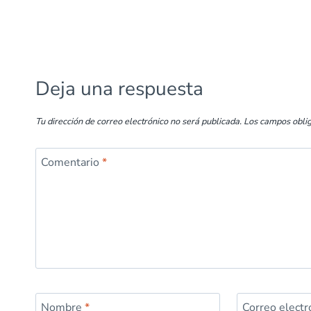
b
s
e
es
l
p
o
A
dI
t
ar
o
p
n
tir
k
p
Deja una respuesta
Tu dirección de correo electrónico no será publicada.
Los campos obli
Comentario
*
Nombre
*
Correo elect