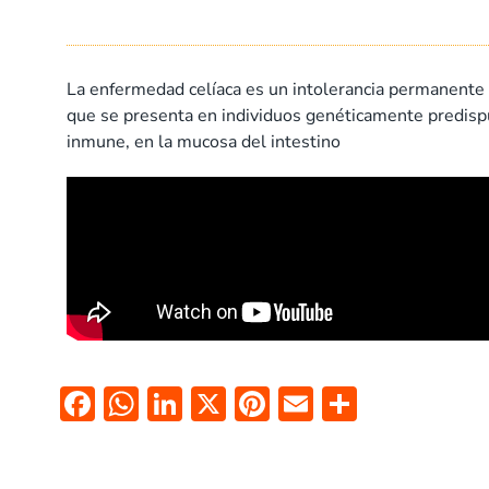
La enfermedad celíaca es un intolerancia permanente 
que se presenta en individuos genéticamente predispue
inmune, en la mucosa del intestino
F
W
Li
X
Pi
E
C
ac
h
n
nt
m
o
e
at
k
er
ai
m