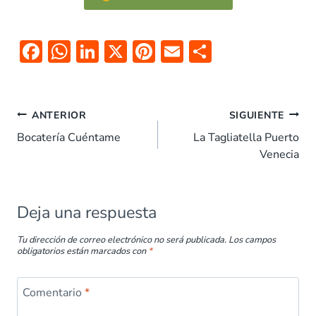
F
W
Li
X
Pi
E
C
ac
h
n
nt
m
o
e
at
k
er
ai
m
b
s
e
es
l
p
ANTERIOR
SIGUIENTE
o
A
dI
t
ar
Bocatería Cuéntame
La Tagliatella Puerto
Venecia
o
p
n
tir
k
p
Deja una respuesta
Tu dirección de correo electrónico no será publicada.
Los campos
obligatorios están marcados con
*
Comentario
*