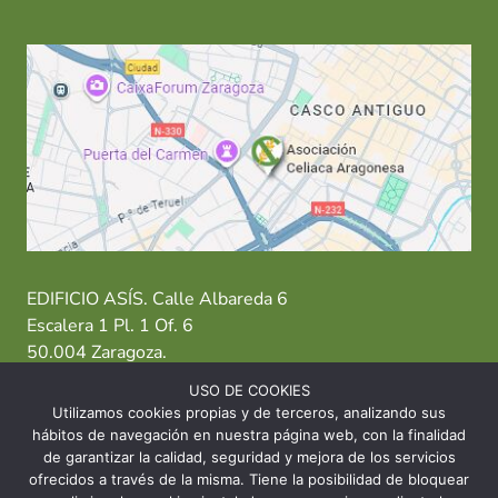
EDIFICIO ASÍS. Calle Albareda 6
Escalera 1 Pl. 1 Of. 6
50.004 Zaragoza.
USO DE COOKIES
T: 976 484 949 M: 635 638 563
Utilizamos cookies propias y de terceros, analizando sus
hábitos de navegación en nuestra página web, con la finalidad
Sede Zaragoza
·
Sede Huesca
·
Sede Teruel
de garantizar la calidad, seguridad y mejora de los servicios
ofrecidos a través de la misma. Tiene la posibilidad de bloquear