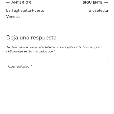
b
s
e
es
l
p
ANTERIOR
SIGUIENTE
o
A
dI
t
ar
La Tagliatella Puerto
Bioselecta
Venecia
o
p
n
tir
k
p
Deja una respuesta
Tu dirección de correo electrónico no será publicada.
Los campos
obligatorios están marcados con
*
Comentario
*