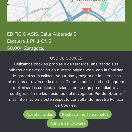
EDIFICIO ASÍS. Calle Albareda 6
Escalera 1 Pl. 1 Of. 6
50.004 Zaragoza.
USO DE COOKIES
T: 976 484 949 M: 635 638 563
Utilizamos cookies propias y de terceros, analizando sus
hábitos de navegación en nuestra página web, con la finalidad
Sede Zaragoza
·
Sede Huesca
·
Sede Teruel
de garantizar la calidad, seguridad y mejora de los servicios
ofrecidos a través de la misma. Tiene la posibilidad de bloquear
o eliminar las cookies instaladas en su equipo mediante la
configuración de las opciones del navegador. Puede obtener
más información a este respecto consultando nuestra Política
© 2026 Asociación Celíaca Aragonesa
de Cookies.
Aceptar todas
Rechazar no funcionales
INICIO
CONTACTO
AVISO LEGAL
Política de Cookies
POLÍTICA DE COOKIES
POLÍTICA DE PRIVACIDAD