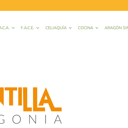
A.C.A.
F.A.C.E.
CELIAQUÍA
COCINA
ARAGÓN SI