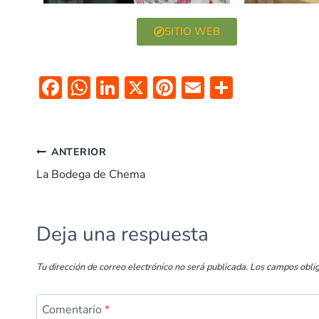
SITIO WEB
F
W
Li
X
Pi
E
C
ac
h
n
nt
m
o
e
at
k
er
ai
m
b
s
e
es
l
p
ANTERIOR
o
A
dI
t
ar
La Bodega de Chema
o
p
n
tir
k
p
Deja una respuesta
Tu dirección de correo electrónico no será publicada.
Los campos obli
Comentario
*