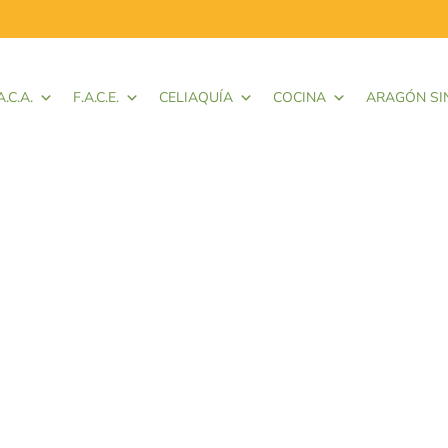
A.C.A.
F.A.C.E.
CELIAQUÍA
COCINA
ARAGÓN SI