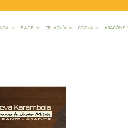
A.C.A.
F.A.C.E.
CELIAQUÍA
COCINA
ARAGÓN SI