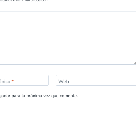
gatorios están marcados con
*
rónico
*
Web
gador para la próxima vez que comente.