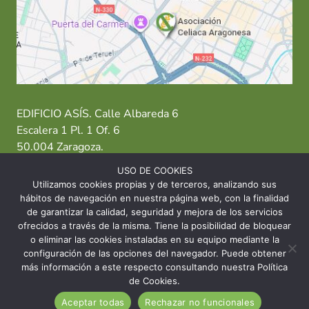
EDIFICIO ASÍS. Calle Albareda 6
Escalera 1 Pl. 1 Of. 6
50.004 Zaragoza.
USO DE COOKIES
T: 976 484 949 M: 635 638 563
Utilizamos cookies propias y de terceros, analizando sus
hábitos de navegación en nuestra página web, con la finalidad
Sede Zaragoza
·
Sede Huesca
·
Sede Teruel
de garantizar la calidad, seguridad y mejora de los servicios
ofrecidos a través de la misma. Tiene la posibilidad de bloquear
o eliminar las cookies instaladas en su equipo mediante la
configuración de las opciones del navegador. Puede obtener
más información a este respecto consultando nuestra Política
© 2026 Asociación Celíaca Aragonesa
de Cookies.
Aceptar todas
Rechazar no funcionales