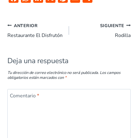
ac
h
n
nt
m
o
e
at
k
er
ai
m
b
s
e
es
l
p
ANTERIOR
SIGUIENTE
o
A
dI
t
ar
Restaurante El Disfrutón
Rodilla
o
p
n
tir
k
p
Deja una respuesta
Tu dirección de correo electrónico no será publicada.
Los campos
obligatorios están marcados con
*
Comentario
*