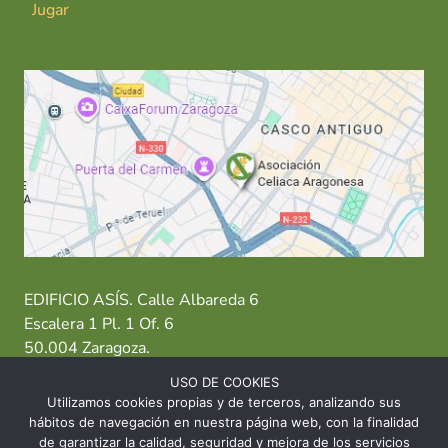
Jugar
EDIFICIO ASÍS. Calle Albareda 6
Escalera 1 Pl. 1 Of. 6
50.004 Zaragoza.
USO DE COOKIES
T: 976 484 949 M: 635 638 563
Utilizamos cookies propias y de terceros, analizando sus
hábitos de navegación en nuestra página web, con la finalidad
Sede Zaragoza
·
Sede Huesca
·
Sede Teruel
de garantizar la calidad, seguridad y mejora de los servicios