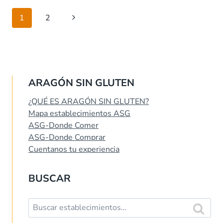
Navegación
Siguiente
1
2
de
página
página
ARAGÓN SIN GLUTEN
¿QUÉ ES ARAGÓN SIN GLUTEN?
Mapa establecimientos ASG
ASG-Donde Comer
ASG-Donde Comprar
Cuentanos tu experiencia
BUSCAR
Buscar:
Buscar