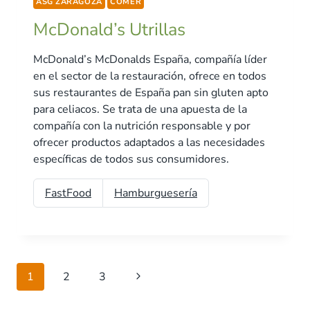
ASG ZARAGOZA
COMER
McDonald’s Utrillas
McDonald’s McDonalds España, compañía líder
en el sector de la restauración, ofrece en todos
sus restaurantes de España pan sin gluten apto
para celiacos. Se trata de una apuesta de la
compañía con la nutrición responsable y por
ofrecer productos adaptados a las necesidades
específicas de todos sus consumidores.
FastFood
Hamburguesería
Navegación
Siguiente
1
2
3
de
página