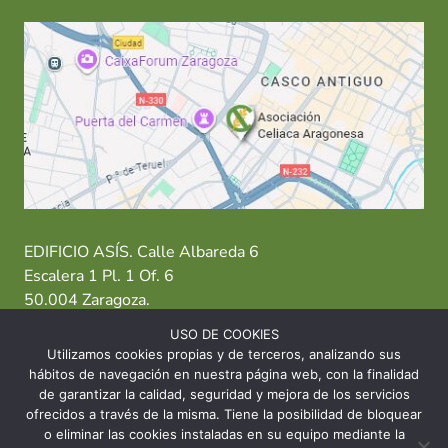
EDIFICIO ASÍS. Calle Albareda 6
Escalera 1 Pl. 1 Of. 6
50.004 Zaragoza.
USO DE COOKIES
T: 976 484 949 M: 635 638 563
Utilizamos cookies propias y de terceros, analizando sus
hábitos de navegación en nuestra página web, con la finalidad
Sede Zaragoza
·
Sede Huesca
·
Sede Teruel
de garantizar la calidad, seguridad y mejora de los servicios
ofrecidos a través de la misma. Tiene la posibilidad de bloquear
o eliminar las cookies instaladas en su equipo mediante la