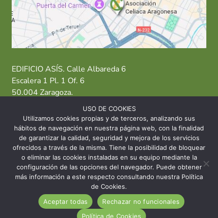
EDIFICIO ASÍS. Calle Albareda 6
Escalera 1 Pl. 1 Of. 6
50.004 Zaragoza.
USO DE COOKIES
T: 976 484 949 M: 635 638 563
Utilizamos cookies propias y de terceros, analizando sus
hábitos de navegación en nuestra página web, con la finalidad
Sede Zaragoza
·
Sede Huesca
·
Sede Teruel
de garantizar la calidad, seguridad y mejora de los servicios
ofrecidos a través de la misma. Tiene la posibilidad de bloquear
o eliminar las cookies instaladas en su equipo mediante la
configuración de las opciones del navegador. Puede obtener
más información a este respecto consultando nuestra Política
© 2026 Asociación Celíaca Aragonesa
de Cookies.
Aceptar todas
Rechazar no funcionales
INICIO
CONTACTO
AVISO LEGAL
Política de Cookies