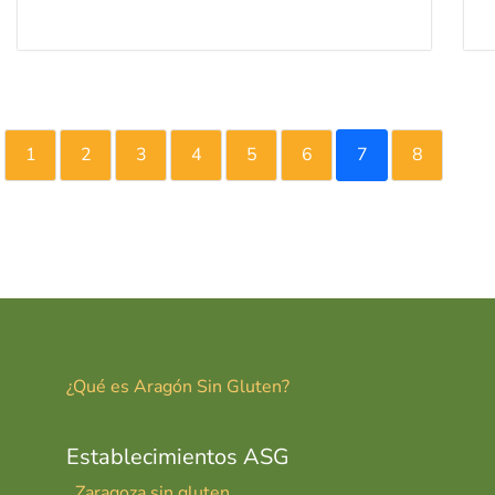
1
2
3
4
5
6
7
8
¿Qué es Aragón Sin Gluten?
Establecimientos ASG
Zaragoza sin gluten