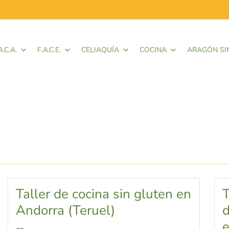
A.C.A.
F.A.C.E.
CELIAQUÍA
COCINA
ARAGÓN SI
Taller de cocina sin gluten en
T
Andorra (Teruel)
e