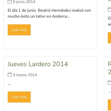
6 junio, 2014
El día 1 de junio Beatriz Hernández realizó con
mucho éxito un taller en Andorra...
O
a
Leer más
Jueves Lardero 2014
R
3 marzo, 2014
...
..
Leer más