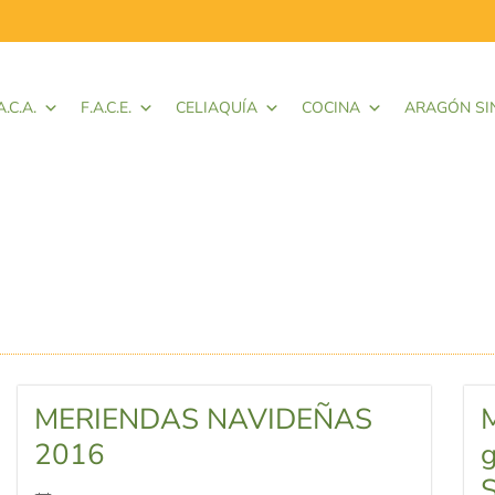
A.C.A.
F.A.C.E.
CELIAQUÍA
COCINA
ARAGÓN SI
MERIENDAS NAVIDEÑAS
M
2016
g
S