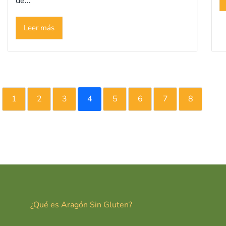
de...
Leer más
1
2
3
4
5
6
7
8
¿Qué es Aragón Sin Gluten?